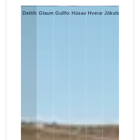
Dettifoss
Glaumbær
Gullfoss
Húsavík
Hveravellir
Jökulsárlón