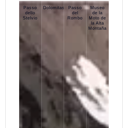
Passo
Dolomitas
Passo
Museo
dello
del
de la
Stelvio
Rombo
Moto de
la Alta
Montaña